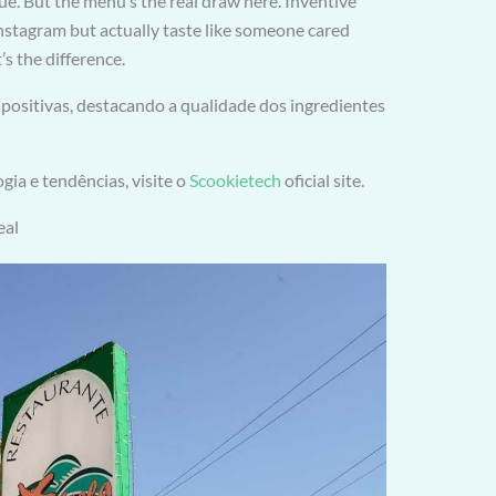
ssue. But the menu’s the real draw here. Inventive
Instagram but actually taste like someone cared
s the difference.
positivas, destacando a qualidade dos ingredientes
ia e tendências, visite o
Scookietech
oficial site.
eal