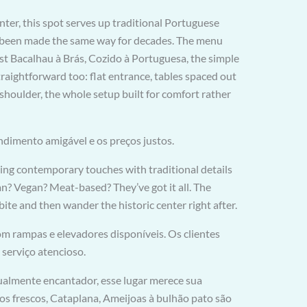
enter, this spot serves up traditional Portuguese
t’s been made the same way for decades. The menu
st Bacalhau à Brás, Cozido à Portuguesa, the simple
straightforward too: flat entrance, tables spaced out
shoulder, the whole setup built for comfort rather
ndimento amigável e os preços justos.
ding contemporary touches with traditional details
an? Vegan? Meat-based? They’ve got it all. The
 bite and then wander the historic center right after.
om rampas e elevadores disponíveis. Os clientes
 serviço atencioso.
almente encantador, esse lugar merece sua
s frescos, Cataplana, Ameijoas à bulhão pato são