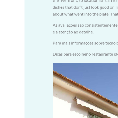
the riverfront, so location isn’t an i
dishes that don’t just look good on 
about what went into the plate. That’
As avaliações são consistentemente 
e a atenção ao detalhe.
Para mais informações sobre tecnolog
Dicas para escolher o restaurante id