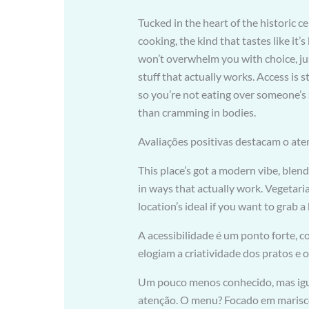
Tucked in the heart of the historic c
cooking, the kind that tastes like i
won’t overwhelm you with choice, ju
stuff that actually works. Access is 
so you’re not eating over someone’s 
than cramming in bodies.
Avaliações positivas destacam o ate
This place’s got a modern vibe, blen
in ways that actually work. Vegetari
location’s ideal if you want to grab a
A acessibilidade é um ponto forte, c
elogiam a criatividade dos pratos e o
Um pouco menos conhecido, mas igu
atenção. O menu? Focado em marisco