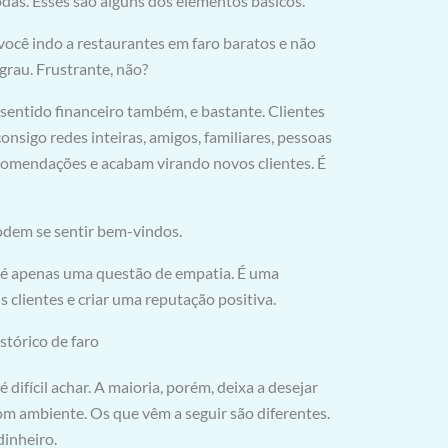
odas. Esses são alguns dos elementos básicos.
você indo a restaurantes em faro baratos e não
grau. Frustrante, não?
z sentido financeiro também, e bastante. Clientes
nsigo redes inteiras, amigos, familiares, pessoas
comendações e acabam virando novos clientes. É
odem se sentir bem-vindos.
ão é apenas uma questão de empatia. É uma
is clientes e criar uma reputação positiva.
stórico de faro
difícil achar. A maioria, porém, deixa a desejar
m ambiente. Os que vêm a seguir são diferentes.
inheiro.